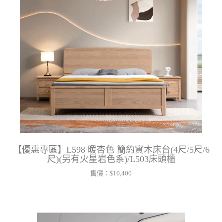
【優惠專區】L598 暖杏色 簡約實木床台(4尺/5尺/6
尺)(另有火星岩色系)/L503床頭櫃
售價：
$10,400