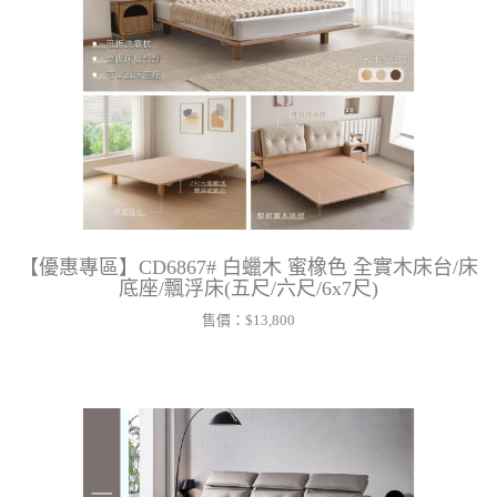
【優惠專區】CD6867# 白蠟木 蜜橡色 全實木床台/床
底座/飄浮床(五尺/六尺/6x7尺)
售價：
$13,800