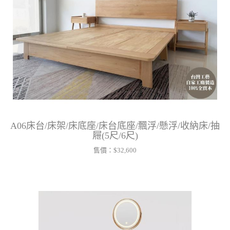
A06床台/床架/床底座/床台底座/飄浮/懸浮/收納床/抽
屜(5尺/6尺)
售價：
$32,600