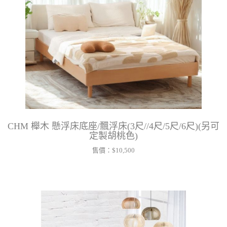
CHM 櫸木 懸浮床底座/飄浮床(3尺//4尺/5尺/6尺)(另可
定製胡桃色)
售價：
$10,500