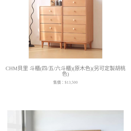
CHM貝里 斗櫃(四/五/六斗櫃)(原木色)(另可定製胡桃
色)
售價：
$13,500