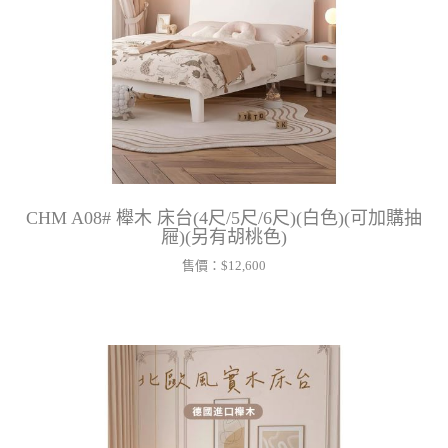
CHM A08# 櫸木 床台(4尺/5尺/6尺)(白色)(可加購抽
屜)(另有胡桃色)
售價：
$12,600