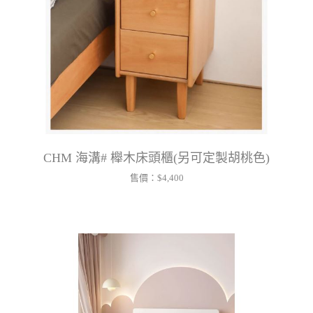
CHM 海溝# 櫸木床頭櫃(另可定製胡桃色)
售價：
$4,400