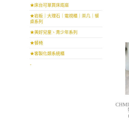
★床台可單買床底座
★岩板｜大理石｜電視櫃｜茶几｜餐
桌系列
★美好兒童、青少年系列
★餐椅
★客製化類系統櫃
-
CHM