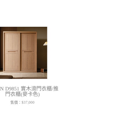
IN D9851 實木滑門衣櫃/推
門衣櫃(麥卡色)
售價：
$37,000