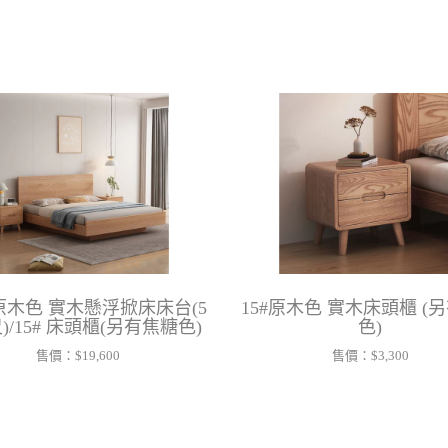
# 原木色 實木懸浮掀床床台(5
15#原木色 實木床頭櫃 (
尺)/15# 床頭櫃(另有焦糖色)
色)
售價：
$19,600
售價：
$3,300