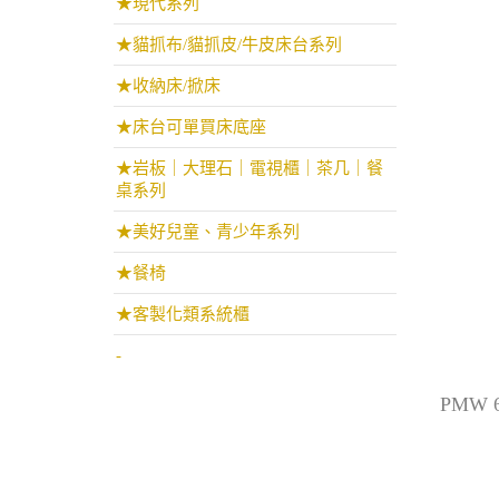
★現代系列
★貓抓布/貓抓皮/牛皮床台系列
★收納床/掀床
★床台可單買床底座
★岩板｜大理石｜電視櫃｜茶几｜餐
桌系列
★美好兒童、青少年系列
★餐椅
★客製化類系統櫃
-
PMW 