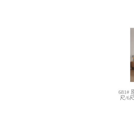
681
尺/6