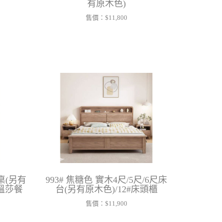
有原木色)
售價：
$11,800
書桌(另有
993# 焦糖色 實木4尺/5尺/6尺床
1#溫莎餐
台(另有原木色)/12#床頭櫃
售價：
$11,900